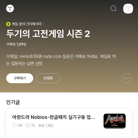
검색하기
티스토리
게임
분야 크리에이터
(새창열림)
두기의 고전게임 시즌 2
구독자
1,592
이메일: nemo838@ nate.com 질문은 카페로 하세요. 메일로 하
는 질문에는 답변 안함
구독하기
방명록
신고하기 레이어
열기
인기글
아란드라 Nobios-한글패치 실기구동 업데
이트 (PS1)
39
72
조회
1,182