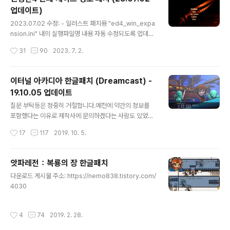
===================================
업데이트)
======== 아란드라 Nobios-한글패치 PSIO 이용 실
글 내용
기 구동 화면 에뮬레이터 구동 화면
2023.07.02 수정: - 일러스트 패치용 "ed4_win_expa
nsion.ini" 내의 실행파일명 내용 자동 수정되도록 업데이
트 =================================
작성시간
31
90
2023. 7. 2.
===================================
2023.06.10 수정: - 한국어판 실행시 일본어 오프닝 나오
는 문제 수정 - 일러스트 패치 파일 자동 실행 메뉴 추가됨
이터널 아카디아 한글패치 (Dreamcast) -
(일러스트 패치는 따로 받아 폴더에 동봉해야 함) =====
19.10.05 업데이트
===================================
글 내용
============================ 2023.06.
질문 부탁등은 정중히 거절합니다.예전에 약간의 정보를
06 수정: - 최종 패치가 적용되어있지 않았던 것을 발견하
포함했다는 이유로 제작사에 문의하겠다는 사람도 있었습
고 수정. (재수정) ========================
니다. 한글패치 자체는 문제가 되지 않지만, 그것을 이용하
작성시간
17
117
2019. 10. 5.
=========..
는 사람에겐 문제가 있을 수도 있습니다. 소란이 발생하면
이 자료는 영원히 폐기하도록 하겠습니다. ps. 배포 시작한
이상 패치 적용된 상태로 자료가 떠도는건 어쩔 수가 없겠
앗파레전：복룡의 장 한글패치
지만, 최소한 출처는 밝히고 가져가는게 도리라 생각됩니
글 내용
다운로드 게시물 주소: https://nemo838.tistory.com/
다. 댓가 없이 하는 작업이니만큼 "뿌듯함"이라도 느낄 수
4030
있게 배려해주세요. ※. 19.10.05 수정내역 - 몬스터 '누
르'가 사용하는 HP흡수 스킬이 잘못 표기되는 문제 수정
※. 19.10.04 패치내역 - 호르테카 마을의 촌장과 대화 후
작성시간
4
74
2019. 2. 28.
진행이 되지 않는 오류 수정 ※. 17.04.18 패치내역 - 초반
공적섬 ..