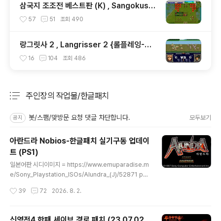
삼국지 조조전 베스트판 (K) , Sangokushi
Sousouden the Best (K) {롤플레잉-전
57
51
조회
490
략 , RPG-Strategy}
랑그릿사 2 , Langrisser 2 {롤플레잉-전
략 , RPG-Strategy}
16
104
조회
486
주인장의 작업물/한글패치
분류 전체보기
주요 글 목록
봇/스팸/맞방문 요청 댓글 차단합니다.
모두보기
공지
아란드라 Nobios-한글패치 실기구동 업데이
트 (PS1)
글 내용
일본어판 시디이미지 = https://www.emuparadise.m
e/Sony_Playstation_ISOs/Alundra_(J)/52871 ps.
배포 시작한 이상 패치 적용된 상태로 자료가 떠도는건 어
작성시간
39
72
2026. 8. 2.
쩔 수가 없겠지만, 최소한 출처는 밝히고 가져가는게 도리
라 생각됩니다. 댓가 없이 하는 작업이니만큼 "뿌듯함"이라
도 느낄 수 있게 배려해주세요. ================
신영전4 한패 세이브 경로 패치 (23.07.02