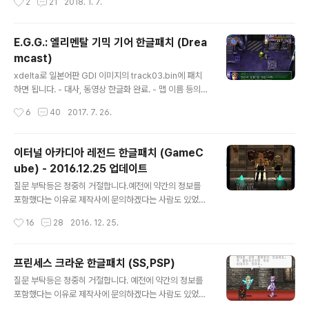
2
21
2018. 1. 7.
나, 번역이 되지 않은 부분이 있을 수도 있습니다. 그런 부
형식 통일· 그 외 오타 수정 ◎ 2018/04/0..
분은 스크린샷과 함께 메일로 제보주시면 즉각 수정이 가
능합니다. (다만, 엔딩을 보고 배포하는 거라서 진행에는 문
E.G.G.: 엘리멘탈 기믹 기어 한글패치 (Drea
제가 없다는 것은 확인한 상태입니다.) - 윈도우 7에서는
mcast)
전체화면으로 실행하면 화면이 정상적으로 표시되지 않아
글 내용
서 dxwnd나 d3dwindow를 사용해서 창모드로 실행해
xdelta로 일본어판 GDI 이미지의 track03.bin에 패치
야 하는 문제가 있습니다. ===================
하면 됩니다. - 대사, 동영상 한글화 완료. - 맵 이름 등의
======================== [연대 R..
이미지 수정 안됨. - 한글패치가 적용된 상태로 배포하는
작성시간
6
40
2017. 7. 26.
것은 각자가 책임을 지고 배포하십시오. 어차피 돌고 돌 자
료라는 걸 이미 경험으로 알고 있습니다. 배포는 맘대로 하
되 출처만은 반드시 밝혀주시기 바랍니다. 루리웹에 소식
이터널 아카디아 레전드 한글패치 (GameC
가져가지 마세요 귀찮은 일이 생기지 않았으면 합니다. ==
ube) - 2016.12.25 업데이트
===================================
글 내용
=====================
질문 부탁등은 정중히 거절합니다.예전에 약간의 정보를
포함했다는 이유로 제작사에 문의하겠다는 사람도 있었습
니다. 한글패치 자체는 문제가 되지 않지만, 그것을 이용하
작성시간
16
28
2016. 12. 25.
는 사람에겐 문제가 있을 수도 있습니다. 소란이 발생하면
이 자료는 영원히 폐기하도록 하겠습니다. ps. 배포 시작한
이상 패치 적용된 상태로 자료가 떠도는건 어쩔 수가 없겠
프린세스 크라운 한글패치 (SS,PSP)
지만, 최소한 출처는 밝히고 가져가는게 도리라 생각됩니
글 내용
질문 부탁등은 정중히 거절합니다. 예전에 약간의 정보를
다. 댓가 없이 하는 작업이니만큼 "뿌듯함"이라도 느낄 수
포함했다는 이유로 제작사에 문의하겠다는 사람도 있었습
있게 배려해주세요. ※. 16.12.18 패치내역 - 타이틀 화면
니다. 한글패치 자체는 문제가 되지 않지만, 그것을 이용하