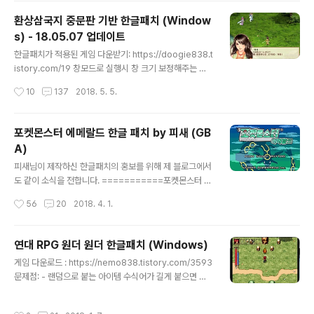
환상삼국지 중문판 기반 한글패치 (Window
s) - 18.05.07 업데이트
글 내용
한글패치가 적용된 게임 다운받기: https://doogie838.t
istory.com/19 창모드로 실행시 창 크기 보정해주는 유
틸: =================================
작성시간
10
137
2018. 5. 5.
================ 수정사항: - 18.05.07 1. 오타,
말투, 띄어쓰기 수정. 2. 위치별 진법 효과 메세지 제대로
나오도록 수정. 3. 뇌변/뇌번 → 뇌변으로 통일. 4. 난인수
포켓몬스터 에메랄드 한글 패치 by 피새 (GB
스킬 설명 수정. 5. 연기의 스킬명 "참룡결" 제대로 출력되
A)
도록 수정. - 18.05.05 1. 오타,말투 수정. - 18.05.03 1.
글 내용
지명 팻말 한글로 나오도록 수정됨. (적벽선전장 팻말이 이
피새님이 제작하신 한글패치의 홍보를 위해 제 블로그에서
상하게 나오는 건 한글판 데이터를 그대로 갖다썼는데 그
도 같이 소식을 전합니다. ===========포켓몬스터 에
원본이 문제가 있어서 그렇습니다.) 2. 각종 퀘스트,대사 오
메랄드 비공식 한글 패치 일지===========▣ 내역
작성시간
56
20
2018. 4. 1.
류 ..
◎ 2018/03/15· 패치 공개 ◎ 2018/03/17· 닌텐도 로
고 수정· 포켓몬 출현율 수정· 그 외 오타 수정 ◎ 2018/0
3/23· 무로마을 번역· 맞춤법 및 띄어쓰기 대대적 수정· 유
연대 RPG 원더 원더 한글패치 (Windows)
성의 폭포 루가이 출현 버그 수정· 포켓몬 이름 엔테이 ☞
글 내용
게임 다운로드 : https://nemo838.tistory.com/3593
앤테이로 수정· 포켓몬 이름 레쿠자 ☞ 레쿠쟈로 수정· 눈
문제점: - 랜덤으로 붙는 아이템 수식어가 길게 붙으면 아
싸라기 기술명이 싸라기눈으로 잘못되어 있던 점 수정· 봄
이템 명의 끝이 잘림 (수정 완료 18.01.08) - 대사에 오타
이가 공중날기 비전머신을 줄 때의 대사 수정· 금이 간 바위
나 오역이 있을 가능성이 있고, 문단이 통째로 바뀌어있거
조우 대사 수정· 자를 수 있는 나무 조우 대사 수정· 표지판
작성시간