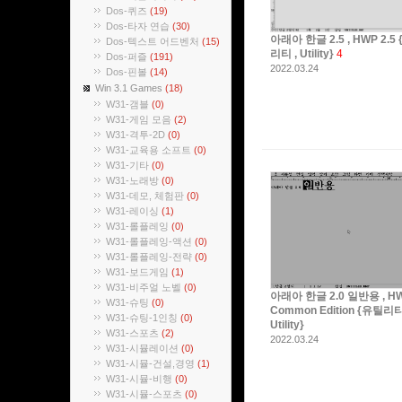
Dos-퀴즈
(19)
Dos-타자 연습
(30)
아래아 한글 2.5 , HWP 2.5
Dos-텍스트 어드벤처
(15)
리티 , Utility}
4
Dos-퍼즐
(191)
2022.03.24
Dos-핀볼
(14)
Win 3.1 Games
(18)
W31-갬블
(0)
W31-게임 모음
(2)
W31-격투-2D
(0)
W31-교육용 소프트
(0)
W31-기타
(0)
W31-노래방
(0)
W31-데모, 체험판
(0)
W31-레이싱
(1)
W31-롤플레잉
(0)
W31-롤플레잉-액션
(0)
W31-롤플레잉-전략
(0)
W31-보드게임
(1)
W31-비주얼 노벨
(0)
아래아 한글 2.0 일반용 , HW
W31-슈팅
(0)
Common Edition {유틸리티
W31-슈팅-1인칭
(0)
Utility}
W31-스포츠
(2)
2022.03.24
W31-시뮬레이션
(0)
W31-시뮬-건설,경영
(1)
W31-시뮬-비행
(0)
W31-시뮬-스포츠
(0)