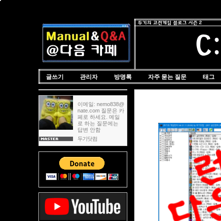
글쓰기
관리자
방명록
자주 묻는 질문
태그
이메일: nemo838@
nate.com 질문은 카
페로 하세요. 메일
로 하는 질문에는
답변 안함
두기닷컴