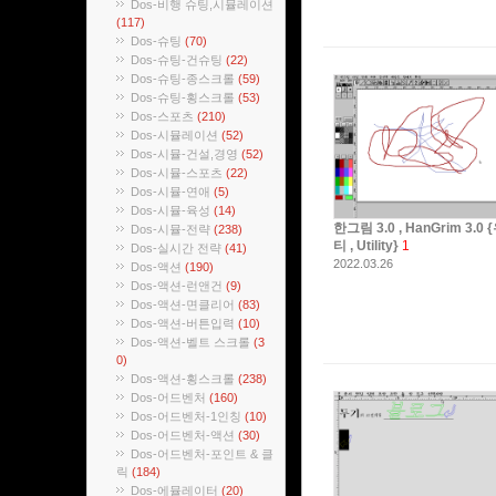
Dos-비행 슈팅,시뮬레이션
(117)
Dos-슈팅
(70)
Dos-슈팅-건슈팅
(22)
Dos-슈팅-종스크롤
(59)
Dos-슈팅-횡스크롤
(53)
Dos-스포츠
(210)
Dos-시뮬레이션
(52)
Dos-시뮬-건설,경영
(52)
Dos-시뮬-스포츠
(22)
Dos-시뮬-연애
(5)
Dos-시뮬-육성
(14)
한그림 3.0 , HanGrim 3.0
Dos-시뮬-전략
(238)
티 , Utility}
1
Dos-실시간 전략
(41)
2022.03.26
Dos-액션
(190)
Dos-액션-런앤건
(9)
Dos-액션-면클리어
(83)
Dos-액션-버튼입력
(10)
Dos-액션-벨트 스크롤
(3
0)
Dos-액션-횡스크롤
(238)
Dos-어드벤처
(160)
Dos-어드벤처-1인칭
(10)
Dos-어드벤처-액션
(30)
Dos-어드벤처-포인트 & 클
릭
(184)
Dos-에뮬레이터
(20)