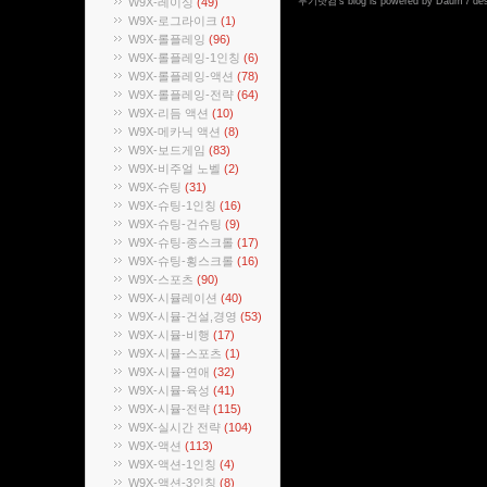
W9X-레이싱
(49)
두기닷컴
's blog is powered by
Daum
/ de
W9X-로그라이크
(1)
W9X-롤플레잉
(96)
W9X-롤플레잉-1인칭
(6)
W9X-롤플레잉-액션
(78)
W9X-롤플레잉-전략
(64)
W9X-리듬 액션
(10)
W9X-메카닉 액션
(8)
W9X-보드게임
(83)
W9X-비주얼 노벨
(2)
W9X-슈팅
(31)
W9X-슈팅-1인칭
(16)
W9X-슈팅-건슈팅
(9)
W9X-슈팅-종스크롤
(17)
W9X-슈팅-횡스크롤
(16)
W9X-스포츠
(90)
W9X-시뮬레이션
(40)
W9X-시뮬-건설,경영
(53)
W9X-시뮬-비행
(17)
W9X-시뮬-스포츠
(1)
W9X-시뮬-연애
(32)
W9X-시뮬-육성
(41)
W9X-시뮬-전략
(115)
W9X-실시간 전략
(104)
W9X-액션
(113)
W9X-액션-1인칭
(4)
W9X-액션-3인칭
(8)