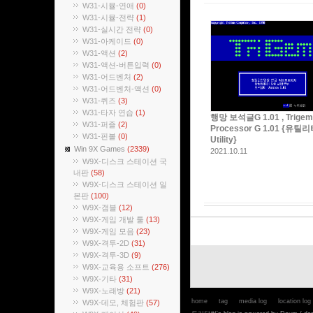
W31-시뮬-연애
(0)
W31-시뮬-전략
(1)
W31-실시간 전략
(0)
W31-아케이드
(0)
W31-액션
(2)
W31-액션-버튼입력
(0)
W31-어드벤처
(2)
W31-어드벤처-액션
(0)
W31-퀴즈
(3)
W31-타자 연습
(1)
행망 보석글G 1.01 , Trigem
W31-퍼즐
(2)
Processor G 1.01 {유틸리
W31-핀볼
(0)
Utility}
Win 9X Games
(2339)
2021.10.11
W9X-디스크 스테이션 국
내판
(58)
W9X-디스크 스테이션 일
본판
(100)
W9X-갬블
(12)
W9X-게임 개발 툴
(13)
W9X-게임 모음
(23)
W9X-격투-2D
(31)
W9X-격투-3D
(9)
W9X-교육용 소프트
(276)
W9X-기타
(31)
W9X-노래방
(21)
home
tag
media log
location log
W9X-데모, 체험판
(57)