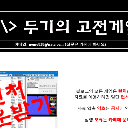
이메일: nemo838@nate.com (질문은 카페에 하세요)
블로그의 모든 게임은
런처
자료를 이용하려면 일단
런
자료 압축
암호
는
공지
에 
실행
오류
는
카페에 문