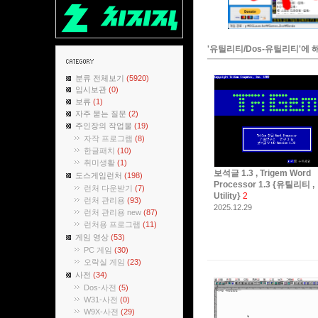
'유틸리티/Dos-유틸리티'에 
분류 전체보기
(5920)
임시보관
(0)
보류
(1)
자주 묻는 질문
(2)
주인장의 작업물
(19)
자작 프로그램
(8)
한글패치
(10)
취미생활
(1)
보석글 1.3 , Trigem Word
도스게임런처
(198)
Processor 1.3 {유틸리티 ,
런처 다운받기
(7)
Utility}
2
런처 관리용
(93)
2025.12.29
런처 관리용 new
(87)
런처용 프로그램
(11)
게임 영상
(53)
PC 게임
(30)
오락실 게임
(23)
사전
(34)
Dos-사전
(5)
W31-사전
(0)
W9X-사전
(29)