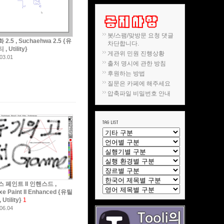
봇/스팸/맞방문 요청 댓글
2.5 , Suchaehwa 2.5 {유
차단합니다.
, Utility}
게관위 민원 진행상황
03.01
출처 명시에 관한 방침
후원하는 방법
질문은 카페에 해주세요
압축파일 비밀번호 안내
 페인트 II 인핸스드 ,
xe Paint II Enhanced {유틸
 Utility}
1
06.04