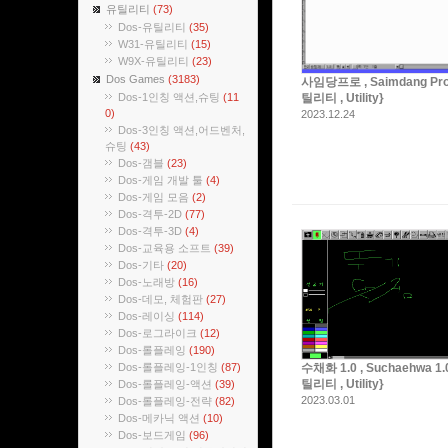
유틸리티
(73)
Dos-유틸리티
(35)
W31-유틸리티
(15)
W9X-유틸리티
(23)
Dos Games
(3183)
사임당프로 , Saimdang Pro
Dos-1인칭 액션,슈팅
(11
틸리티 , Utility}
0)
2023.12.24
Dos-3인칭 액션,어드벤처,
슈팅
(43)
Dos-갬블
(23)
Dos-게임 개발 툴
(4)
Dos-게임 모음
(2)
Dos-격투-2D
(77)
Dos-격투-3D
(4)
Dos-교육용 소프트
(39)
Dos-기타
(20)
Dos-노래방
(16)
Dos-데모, 체험판
(27)
Dos-레이싱
(114)
Dos-로그라이크
(12)
Dos-롤플레잉
(190)
Dos-롤플레잉-1인칭
(87)
수채화 1.0 , Suchaehwa 1.
틸리티 , Utility}
Dos-롤플레잉-액션
(39)
2023.03.01
Dos-롤플레잉-전략
(82)
Dos-메카닉 액션
(10)
Dos-보드게임
(96)