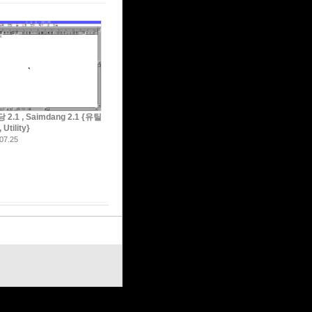
2.1 , Saimdang 2.1 {유틸
Utility}
07.25