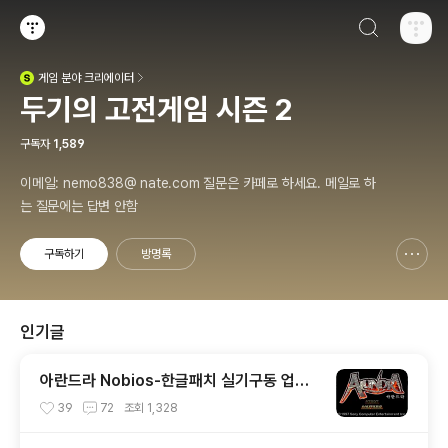
검색하기
티스토리
게임
분야 크리에이터
(새창열림)
두기의 고전게임 시즌 2
구독자
1,589
이메일: nemo838@ nate.com 질문은 카페로 하세요. 메일로 하
는 질문에는 답변 안함
구독하기
방명록
신고하기 레이어
열기
인기글
아란드라 Nobios-한글패치 실기구동 업데
이트 (PS1)
39
72
조회
1,328