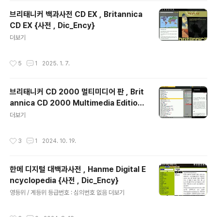
브리태니커 백과사전 CD EX , Britannica
CD EX {사전 , Dic_Ency}
글 내용
더보기
작성시간
5
1
2025. 1. 7.
브리태니커 CD 2000 멀티미디어 판 , Brit
annica CD 2000 Multimedia Edition
글 내용
{사전 , Dic_Ency}
더보기
작성시간
3
1
2024. 10. 19.
한메 디지털 대백과사전 , Hanme Digital E
ncyclopedia {사전 , Dic_Ency}
글 내용
영등위 / 게등위 등급번호 : 심의번호 없음 더보기
작성시간