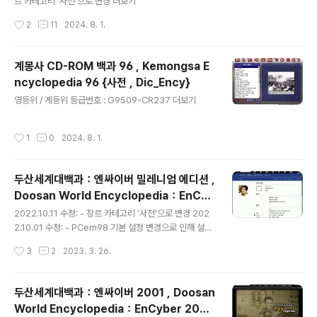
르 카테고리 '사전'으로 변경 더보기
작성시간
2
11
2024. 8. 1.
계몽사 CD-ROM 백과 96 , Kemongsa E
ncyclopedia 96 {사전 , Dic_Ency}
글 내용
영등위 / 게등위 등급번호 : G9509-CR237 더보기
작성시간
1
0
2024. 8. 1.
두산세계대백과：엔싸이버 밀레니엄 에디션 ,
Doosan World Encyclopedia：EnCyb
글 내용
er Millenium Edition {사전 , Dic_Ency}
2022.10.11 수정: - 장르 카테고리 '사전'으로 변경 202
2.10.01 수정: - PCem98 기본 설정 변경으로 인해 설정
호환 작업 2022.07.25 수정: - 항목 검색할때 오류 나는
작성시간
3
2
2023. 3. 26.
현상 수정 =============================
================ ※. 안정성을 위해 PCem98로
구동 더보기
두산세계대백과：엔싸이버 2001 , Doosan
World Encyclopedia：EnCyber 2001
글 내용