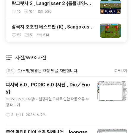
랑그릿사 2 , Langrisser 2 {롤플레잉-전
략 , RPG-Strategy}
16
104
조회
530
삼국지 조조전 베스트판 (K) , Sangokushi
Sousouden the Best (K) {롤플레잉-전
57
51
조회
514
략 , RPG-Strategy}
사전/W9X-사전
분류 전체보기
주요 글 목록
봇/스팸/맞방문 요청 댓글 차단합니다.
모두보기
공지
피시딕 6.0 , PCDIC 6.0 {사전 , Dic／Enc
y}
글 내용
2026.06.28 수정: - 설정파일 오타로 인한 작동 오류 수
정 더보기
작성시간
3
1
2026. 6. 29.
중앙 멀티미디어 백과 밀레니엄 , Joongan