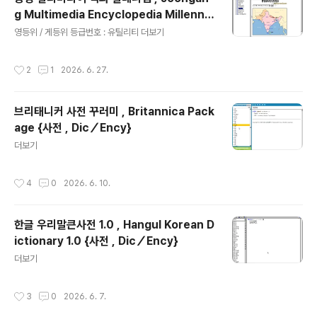
g Multimedia Encyclopedia Millenniu
글 내용
m {사전 , Dic／Ency}
영등위 / 게등위 등급번호 : 유틸리티 더보기
작성시간
2
1
2026. 6. 27.
브리태니커 사전 꾸러미 , Britannica Pack
age {사전 , Dic／Ency}
글 내용
더보기
작성시간
4
0
2026. 6. 10.
한글 우리말큰사전 1.0 , Hangul Korean D
ictionary 1.0 {사전 , Dic／Ency}
글 내용
더보기
작성시간
3
0
2026. 6. 7.