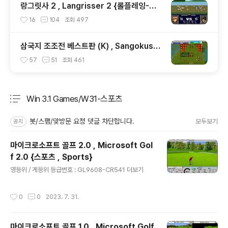
랑그릿사 2 , Langrisser 2 {롤플레잉-전
략 , RPG-Strategy}
16
104
조회
497
삼국지 조조전 베스트판 (K) , Sangokushi
Sousouden the Best (K) {롤플레잉-전
57
51
조회
461
략 , RPG-Strategy}
Win 3.1 Games/W31-스포츠
분류 전체보기
주요 글 목록
봇/스팸/맞방문 요청 댓글 차단합니다.
모두보기
공지
마이크로소프트 골프 2.0 , Microsoft Gol
f 2.0 {스포츠 , Sports}
글 내용
영등위 / 게등위 등급번호 : GL9608-CR541 더보기
작성시간
0
0
2023. 7. 31.
마이크로소프트 골프 1.0 , Microsoft Golf