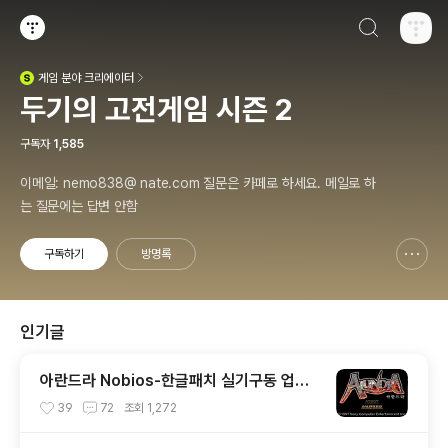
검색하기
티스토리
게임
분야 크리에이터
(새창열림)
두기의 고전게임 시즌 2
구독자
1,585
이메일: nemo838@ nate.com 질문은 카페로 하세요. 메일로 하
는 질문에는 답변 안함
구독하기
방명록
신고하기 레이어
열기
인기글
아란드라 Nobios-한글패치 실기구동 업데
이트 (PS1)
39
72
조회
1,272