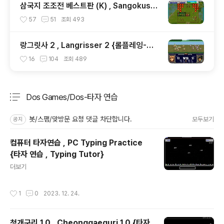
삼국지 조조전 베스트판 (K) , Sangokushi
Sousouden the Best (K) {롤플레잉-전
57
51
조회
493
략 , RPG-Strategy}
랑그릿사 2 , Langrisser 2 {롤플레잉-전
략 , RPG-Strategy}
16
104
조회
489
Dos Games/Dos-타자 연습
분류 전체보기
주요 글 목록
봇/스팸/맞방문 요청 댓글 차단합니다.
모두보기
공지
컴퓨터 타자연습 , PC Typing Practice
{타자 연습 , Typing Tutor}
글 내용
더보기
작성시간
1
0
2023. 12. 24.
청개구리 1.0 , Cheonggaeguri 1.0 {타자