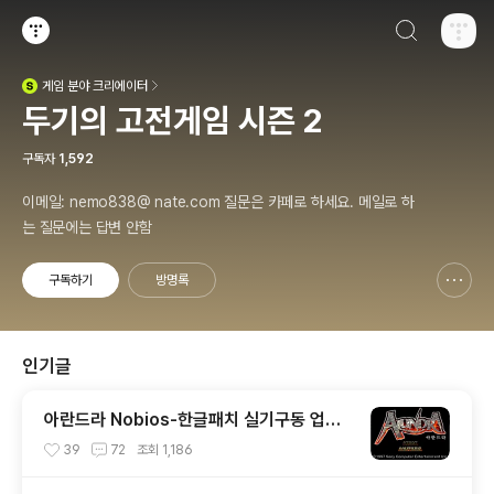
검색하기
티스토리
게임
분야 크리에이터
(새창열림)
두기의 고전게임 시즌 2
구독자
1,592
이메일: nemo838@ nate.com 질문은 카페로 하세요. 메일로 하
는 질문에는 답변 안함
구독하기
방명록
신고하기 레이어
열기
인기글
아란드라 Nobios-한글패치 실기구동 업데
이트 (PS1)
39
72
조회
1,186