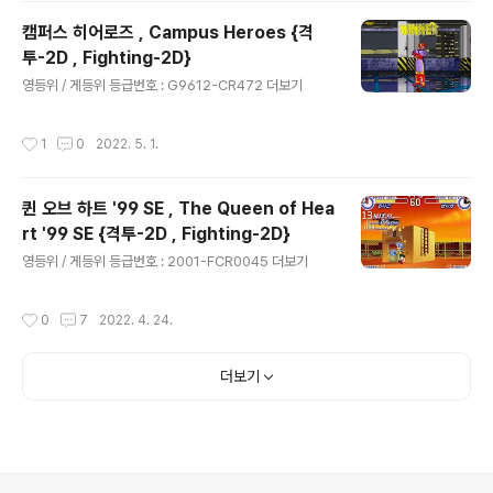
캠퍼스 히어로즈 , Campus Heroes {격
투-2D , Fighting-2D}
글 내용
영등위 / 게등위 등급번호 : G9612-CR472 더보기
작성시간
1
0
2022. 5. 1.
퀸 오브 하트 '99 SE , The Queen of Hea
rt '99 SE {격투-2D , Fighting-2D}
글 내용
영등위 / 게등위 등급번호 : 2001-FCR0045 더보기
작성시간
0
7
2022. 4. 24.
더보기