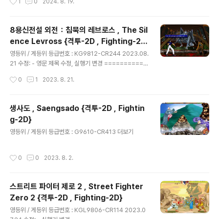
1
0
2024. 8. 19.
8용신전설 외전：침묵의 레브로스 , The Sil
ence Levross {격투-2D , Fighting-2
글 내용
D}
영등위 / 게등위 등급번호 : KG9812-CR244 2023.08.
21 수정: - 영문 제목 수정, 실행기 변경 ===========
================================== 1
작성시간
0
1
2023. 8. 21.
P 이동: T,F,B,H 펀치: W 킥: Q ---------------------
---- 2P 이동: 방향키 펀치: Insert 킥: Home 더보기
생사도 , Saengsado {격투-2D , Fightin
g-2D}
글 내용
영등위 / 게등위 등급번호 : G9610-CR413 더보기
작성시간
0
0
2023. 8. 2.
스트리트 파이터 제로 2 , Street Fighter
Zero 2 {격투-2D , Fighting-2D}
글 내용
영등위 / 게등위 등급번호 : KGL9806-CR114 2023.0