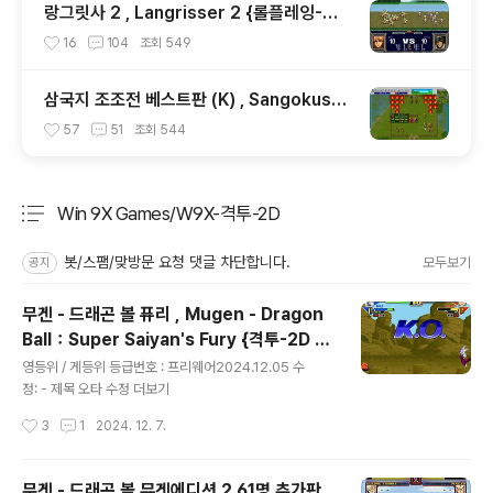
랑그릿사 2 , Langrisser 2 {롤플레잉-전
략 , RPG-Strategy}
16
104
조회
549
삼국지 조조전 베스트판 (K) , Sangokushi
Sousouden the Best (K) {롤플레잉-전
57
51
조회
544
략 , RPG-Strategy}
Win 9X Games/W9X-격투-2D
분류 전체보기
주요 글 목록
봇/스팸/맞방문 요청 댓글 차단합니다.
모두보기
공지
무겐 - 드래곤 볼 퓨리 , Mugen - Dragon
Ball：Super Saiyan's Fury {격투-2D , F
글 내용
ighting-2D}
영등위 / 게등위 등급번호 : 프리웨어2024.12.05 수
정: - 제목 오타 수정 더보기
작성시간
3
1
2024. 12. 7.
무겐 - 드래곤 볼 뮤겐에디션 2 61명 추가판 ,