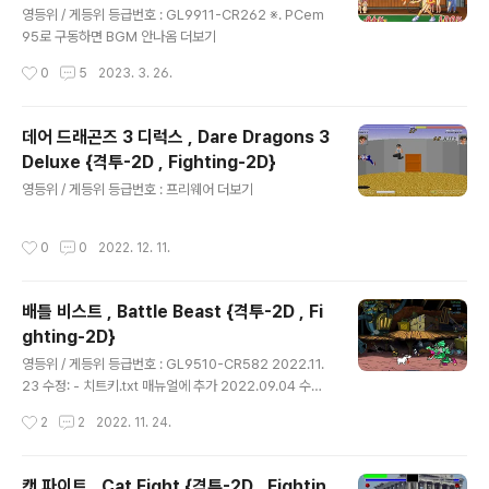
inal {격투-2D , Fighting-2D}
영등위 / 게등위 등급번호 : GL9911-CR262 ※. PCem
95로 구동하면 BGM 안나옴 더보기
작성시간
0
5
2023. 3. 26.
데어 드래곤즈 3 디럭스 , Dare Dragons 3
Deluxe {격투-2D , Fighting-2D}
글 내용
영등위 / 게등위 등급번호 : 프리웨어 더보기
작성시간
0
0
2022. 12. 11.
배틀 비스트 , Battle Beast {격투-2D , Fi
ghting-2D}
글 내용
영등위 / 게등위 등급번호 : GL9510-CR582 2022.11.
23 수정: - 치트키.txt 매뉴얼에 추가 2022.09.04 수정:
- CD이미지 포함 더보기
작성시간
2
2
2022. 11. 24.
캣 파이트 , Cat Fight {격투-2D , Fightin