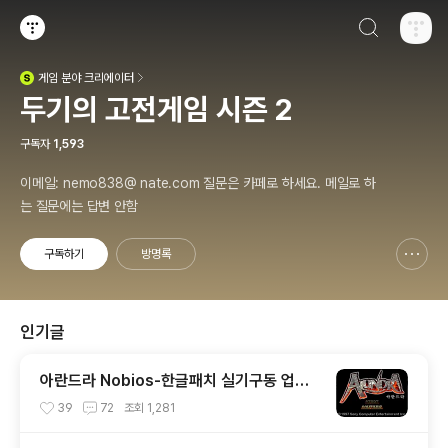
검색하기
티스토리
게임
분야 크리에이터
(새창열림)
두기의 고전게임 시즌 2
구독자
1,593
이메일: nemo838@ nate.com 질문은 카페로 하세요. 메일로 하
는 질문에는 답변 안함
구독하기
방명록
신고하기 레이어
열기
인기글
아란드라 Nobios-한글패치 실기구동 업데
이트 (PS1)
39
72
조회
1,281