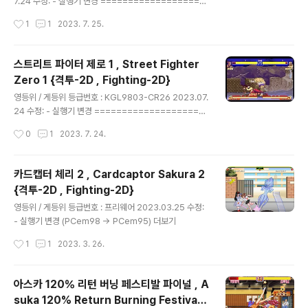
7.24 수정: - 실행기 변경 ===================
========================== 전체화면 전환:
작성시간
1
1
2023. 7. 25.
F4 더보기
스트리트 파이터 제로 1 , Street Fighter
Zero 1 {격투-2D , Fighting-2D}
글 내용
영등위 / 게등위 등급번호 : KGL9803-CR26 2023.07.
24 수정: - 실행기 변경 ====================
========================= 전체화면 전환:
작성시간
0
1
2023. 7. 24.
F4 더보기
카드캡터 체리 2 , Cardcaptor Sakura 2
{격투-2D , Fighting-2D}
글 내용
영등위 / 게등위 등급번호 : 프리웨어 2023.03.25 수정:
- 실행기 변경 (PCem98 -> PCem95) 더보기
작성시간
1
1
2023. 3. 26.
아스카 120％ 리턴 버닝 페스티발 파이널 , A
suka 120% Return Burning Festival F
글 내용