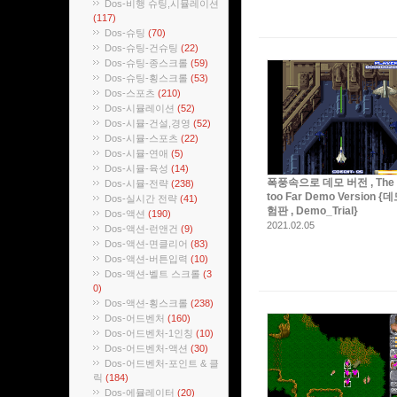
Dos-비행 슈팅,시뮬레이션
(117)
Dos-슈팅
(70)
Dos-슈팅-건슈팅
(22)
Dos-슈팅-종스크롤
(59)
Dos-슈팅-횡스크롤
(53)
Dos-스포츠
(210)
Dos-시뮬레이션
(52)
Dos-시뮬-건설,경영
(52)
Dos-시뮬-스포츠
(22)
Dos-시뮬-연애
(5)
Dos-시뮬-육성
(14)
폭풍속으로 데모 버전 , The 
Dos-시뮬-전략
(238)
too Far Demo Version 
Dos-실시간 전략
(41)
험판 , Demo_Trial}
Dos-액션
(190)
2021.02.05
Dos-액션-런앤건
(9)
Dos-액션-면클리어
(83)
Dos-액션-버튼입력
(10)
Dos-액션-벨트 스크롤
(3
0)
Dos-액션-횡스크롤
(238)
Dos-어드벤처
(160)
Dos-어드벤처-1인칭
(10)
Dos-어드벤처-액션
(30)
Dos-어드벤처-포인트 & 클
릭
(184)
Dos-에뮬레이터
(20)