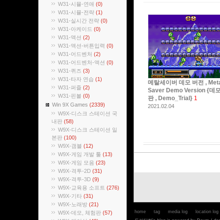
W31-시뮬-연애
(0)
W31-시뮬-전략
(1)
W31-실시간 전략
(0)
W31-아케이드
(0)
W31-액션
(2)
W31-액션-버튼입력
(0)
W31-어드벤처
(2)
W31-어드벤처-액션
(0)
W31-퀴즈
(3)
W31-타자 연습
(1)
메탈세이버 데모 버전 , Meta
W31-퍼즐
(2)
Saver Demo Version {
W31-핀볼
(0)
판 , Demo_Trial}
1
Win 9X Games
(2339)
2021.02.04
W9X-디스크 스테이션 국
내판
(58)
W9X-디스크 스테이션 일
본판
(100)
W9X-갬블
(12)
W9X-게임 개발 툴
(13)
W9X-게임 모음
(23)
W9X-격투-2D
(31)
W9X-격투-3D
(9)
W9X-교육용 소프트
(276)
W9X-기타
(31)
W9X-노래방
(21)
home
tag
media log
location log
W9X-데모, 체험판
(57)