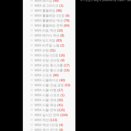
W9X-레이싱
(49)
두기닷컴
's blog is powered by
Daum
/ de
W9X-로그라이크
(1)
W9X-롤플레잉
(96)
W9X-롤플레잉-1인칭
(6)
W9X-롤플레잉-액션
(78)
W9X-롤플레잉-전략
(64)
W9X-리듬 액션
(10)
W9X-메카닉 액션
(8)
W9X-보드게임
(83)
W9X-비주얼 노벨
(2)
W9X-슈팅
(31)
W9X-슈팅-1인칭
(16)
W9X-슈팅-건슈팅
(9)
W9X-슈팅-종스크롤
(17)
W9X-슈팅-횡스크롤
(16)
W9X-스포츠
(90)
W9X-시뮬레이션
(40)
W9X-시뮬-건설,경영
(53)
W9X-시뮬-비행
(17)
W9X-시뮬-스포츠
(1)
W9X-시뮬-연애
(32)
W9X-시뮬-육성
(41)
W9X-시뮬-전략
(115)
W9X-실시간 전략
(104)
W9X-액션
(113)
W9X-액션-1인칭
(4)
W9X-액션-3인칭
(8)