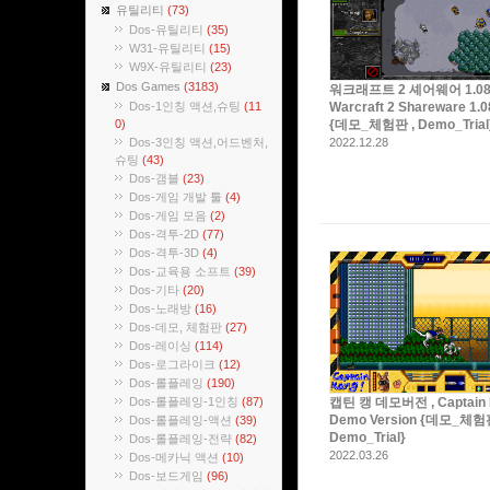
유틸리티
(73)
Dos-유틸리티
(35)
W31-유틸리티
(15)
W9X-유틸리티
(23)
Dos Games
(3183)
워크래프트 2 셰어웨어 1.08s
Dos-1인칭 액션,슈팅
(11
Warcraft 2 Shareware 1.
0)
{데모_체험판 , Demo_Trial
Dos-3인칭 액션,어드벤처,
2022.12.28
슈팅
(43)
Dos-갬블
(23)
Dos-게임 개발 툴
(4)
Dos-게임 모음
(2)
Dos-격투-2D
(77)
Dos-격투-3D
(4)
Dos-교육용 소프트
(39)
Dos-기타
(20)
Dos-노래방
(16)
Dos-데모, 체험판
(27)
Dos-레이싱
(114)
Dos-로그라이크
(12)
Dos-롤플레잉
(190)
Dos-롤플레잉-1인칭
(87)
캡틴 캥 데모버전 , Captain 
Demo Version {데모_체험판
Dos-롤플레잉-액션
(39)
Demo_Trial}
Dos-롤플레잉-전략
(82)
2022.03.26
Dos-메카닉 액션
(10)
Dos-보드게임
(96)