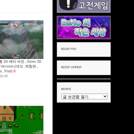
 3D 베타 버전 , Xtom 3D
 Version {데모_체험판 ,
_Trial}
8
02.05