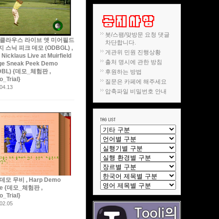
봇/스팸/맞방문 요청 댓글
니클라우스 라이브 앳 미어필드
차단합니다.
 스닉 피크 데모 (ODBGL) ,
게관위 민원 진행상황
 Nicklaus Live at Muirfield
출처 명시에 관한 방침
age Sneak Peek Demo
DBL) {데모_체험판 ,
후원하는 방법
_Trial}
질문은 카페에 해주세요
04.13
압축파일 비밀번호 안내
데모 무비 , Harp Demo
ie {데모_체험판 ,
_Trial}
02.05