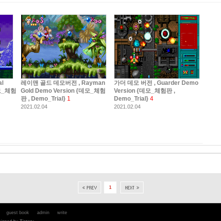
l
레이맨 골드 데모버전 , Rayman
가더 데모 버전 , Guarder Demo
데모_체험
Gold Demo Version {데모_체험
Version {데모_체험판 ,
판 , Demo_Trial}
1
Demo_Trial}
4
2021.02.04
2021.02.04
1
guest book
admin
write