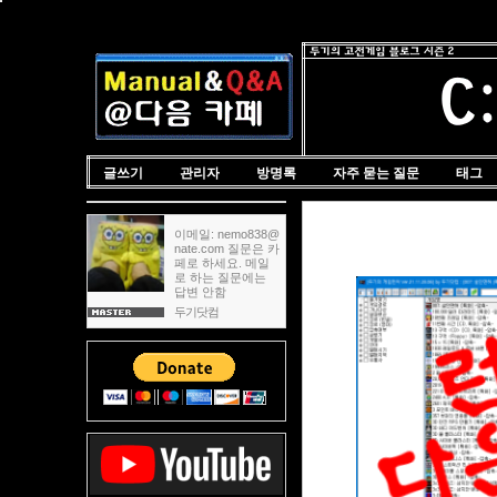
글쓰기
관리자
방명록
자주 묻는 질문
태그
이메일: nemo838@
nate.com 질문은 카
페로 하세요. 메일
로 하는 질문에는
답변 안함
두기닷컴