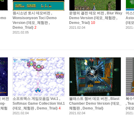
원시소년 토시 데모버전 ,
운명의 결전 데모 버전 , Blur Way
어스
Demo
Wonsisonyeon Toci Demo
Demo Version {데모_체험판 ,
Asto
Version {데모_체험판 ,
Demo_Trial}
10
{데모
Demo_Trial}
2
2021.02.04
2021.
2021.02.05
 버전
소프트맥스 게임모음집 Vol.1 ,
블래스트 챔버 데모 버전 , Blast
복수
og-
Softmax Game Collection Vol.1
Chamber Demo Version {데모_
, Te
모_체험
{데모_체험판 , Demo_Trial}
4
체험판 , Demo_Trial}
{데모
2021.02.04
2021.02.04
2021.