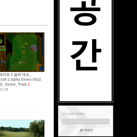
프트 2 알파 데모 ,
raft 2 alpha Demo {데모_
, Demo_Trial}
2
12.28