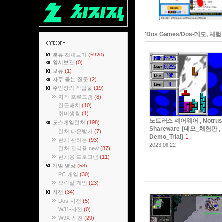
'Dos Games/Dos-데모, 
분류 전체보기
(5920)
임시보관
(0)
보류
(1)
자주 묻는 질문
(2)
주인장의 작업물
(19)
자작 프로그램
(8)
한글패치
(10)
취미생활
(1)
노트러스 셰어웨어 , Notrus
도스게임런처
(198)
Shareware {데모_체험판 ,
런처 다운받기
(7)
Demo_Trial}
1
런처 관리용
(93)
2023.08.22
런처 관리용 new
(87)
런처용 프로그램
(11)
게임 영상
(53)
PC 게임
(30)
오락실 게임
(23)
사전
(34)
Dos-사전
(5)
W31-사전
(0)
W9X-사전
(29)