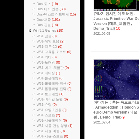
Dos-퀴즈
(19)
Dos-타자 연습
(30)
쥬라기 원시전 데모 버전 ,
Dos-텍스트 어드벤처
(15)
Jurassic Primitive War 
Dos-퍼즐
(191)
Version {데모_체험판 ,
Dos-핀볼
(14)
Demo_Trial}
10
Win 3.1 Games
(18)
2021.02.05
W31-갬블
(0)
W31-게임 모음
(2)
W31-격투-2D
(0)
W31-교육용 소프트
(0)
W31-기타
(0)
W31-노래방
(0)
W31-데모, 체험판
(0)
W31-레이싱
(1)
W31-롤플레잉
(0)
W31-롤플레잉-액션
(0)
W31-롤플레잉-전략
(0)
W31-보드게임
(1)
W31-비주얼 노벨
(0)
아마게돈：혼돈 속으로 데모
W31-슈팅
(0)
, Armageddon：Hondon S
W31-슈팅-1인칭
(0)
euro Demo Version {데
W31-스포츠
(2)
판 , Demo_Trial}
9
W31-시뮬레이션
(0)
2021.02.04
W31-시뮬-건설,경영
(1)
W31-시뮬-비행
(0)
W31-시뮬-스포츠
(0)