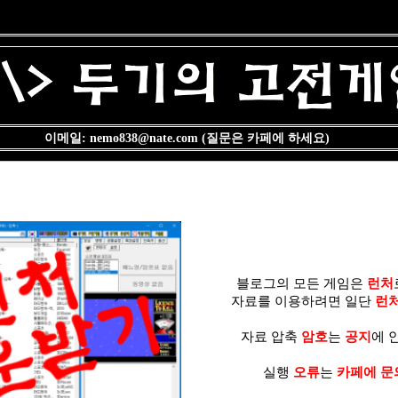
이메일: nemo838@nate.com (질문은 카페에 하세요)
블로그의 모든 게임은
런처
자료를 이용하려면 일단
런
자료 압축
암호
는
공지
에 
실행
오류
는
카페에 문