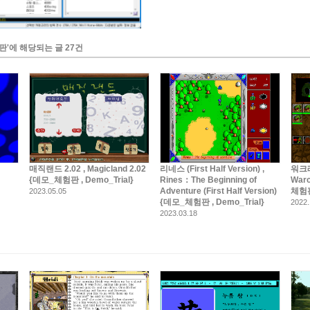
체험판'에 해당되는 글 27건
매직랜드 2.02 , Magicland 2.02
리네스 (First Half Version) ,
워크래
{데모_체험판 , Demo_Trial}
Rines：The Beginning of
Warc
Adventure (First Half Version)
체험판 
2023.05.05
{데모_체험판 , Demo_Trial}
2022.
2023.03.18