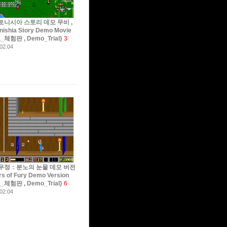
토니시아 스토리 데모 무비 ,
nishia Story Demo Movie
_체험판 , Demo_Trial}
3
02.04
무정：분노의 눈물 데모 버전
ars of Fury Demo Version
_체험판 , Demo_Trial}
6
02.04