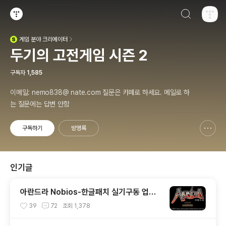
검색하기
티스토리
게임
분야 크리에이터
(새창열림)
두기의 고전게임 시즌 2
구독자
1,585
이메일: nemo838@ nate.com 질문은 카페로 하세요. 메일로 하
는 질문에는 답변 안함
구독하기
방명록
신고하기 레이어
열기
인기글
아란드라 Nobios-한글패치 실기구동 업데
이트 (PS1)
39
72
조회
1,378