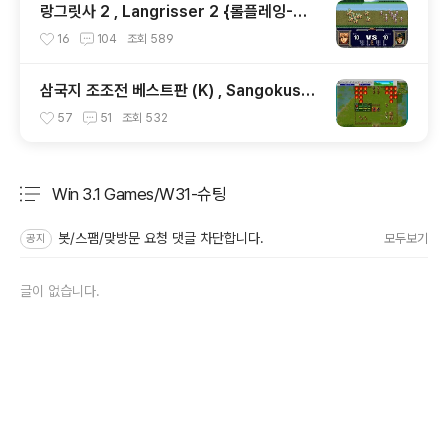
랑그릿사 2 , Langrisser 2 {롤플레잉-전
략 , RPG-Strategy}
16
104
조회
589
삼국지 조조전 베스트판 (K) , Sangokushi
Sousouden the Best (K) {롤플레잉-전
57
51
조회
532
략 , RPG-Strategy}
Win 3.1 Games/W31-슈팅
분류 전체보기
주요 글 목록
봇/스팸/맞방문 요청 댓글 차단합니다.
모두보기
공지
글이 없습니다.